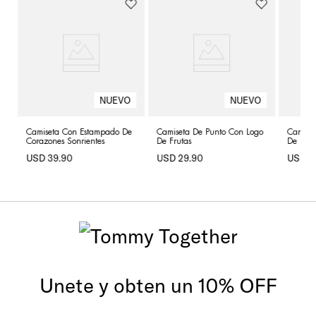
Camiseta Con Estampado De
Camiseta De Punto Con Logo
Camiset
Corazones Sonrientes
De Frutas
De Frut
USD
39
.
90
USD
29
.
90
USD
2
Unete y obten un 10% OFF