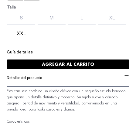
Talla
S
M
L
XL
XXL
Guía de tallas
AGREGAR AL CARRITO
Detalles del producto
Esta camiseta combina un diseño clásico con un pequeño escudo bordado
que aporta un detalle distintivo y moderno. Su tejido suave y cómodo
asegura libertad de movimiento y versatilidad, convirtiéndola en una
prenda ideal para looks casuales y diarios.
Características