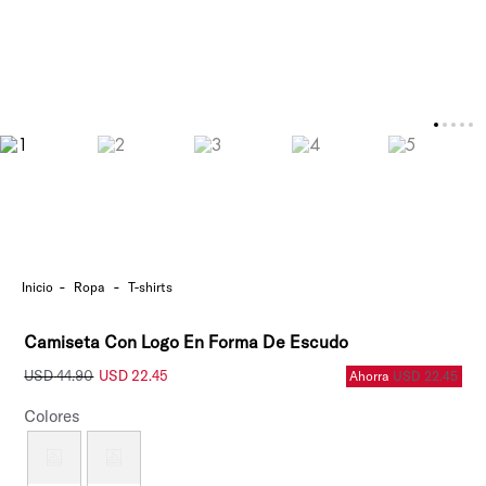
ropa
t-shirts
Camiseta Con Logo En Forma De Escudo
USD
44
.
90
USD
22
.
45
Ahorra
USD
22
.
45
Colores