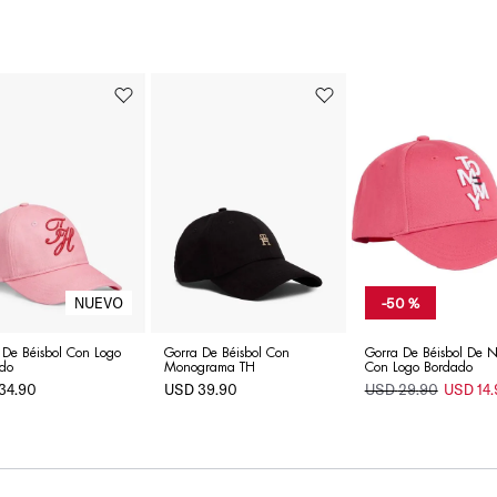
-
50 %
 De Béisbol Con Logo
Gorra De Béisbol Con
Gorra De Béisbol De N
do
Monograma TH
Con Logo Bordado
34
.
90
USD
39
.
90
USD
14
.
USD
29
.
90