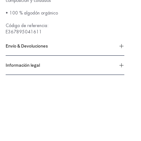
composición y cuidados
• 100 % algodón orgánico
E367895041611
Envío & Devoluciones
Información legal