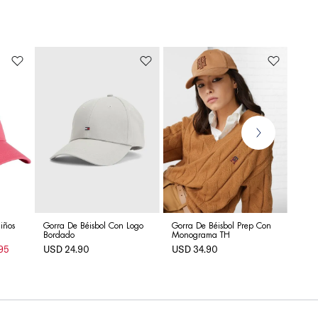
Gorr
Orgá
US
iños
Gorra De Béisbol Con Logo
Gorra De Béisbol Prep Con
Bordado
Monograma TH
USD
24
.
90
USD
34
.
90
95