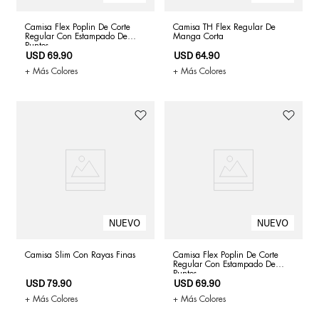
Camisa Flex Poplin De Corte
Camisa TH Flex Regular De
Regular Con Estampado De
Manga Corta
Puntos
USD
69
.
90
USD
64
.
90
+ Más Colores
+ Más Colores
Camisa Slim Con Rayas Finas
Camisa Flex Poplin De Corte
Regular Con Estampado De
Puntos
USD
79
.
90
USD
69
.
90
+ Más Colores
+ Más Colores