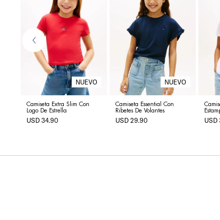
xed
 La
Camiseta Extra Slim Con
Camiseta Essential Con
Camis
Logo De Estrella
Ribetes De Volantes
Estam
USD
34
.
90
USD
29
.
90
USD