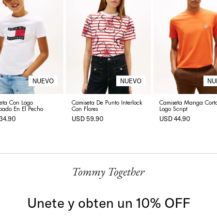
eta Con Logo
Camiseta De Punto Interlock
Camiseta Manga Cort
pado En El Pecho
Con Flores
Logo Script
34
.
90
USD
59
.
90
USD
44
.
90
Unete y obten un 10% OFF