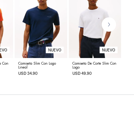
Cami
US
a Con
Camiseta Slim Con Logo
Camiseta De Corte Slim Con
Lineal
Logo
USD
34
.
90
USD
49
.
90