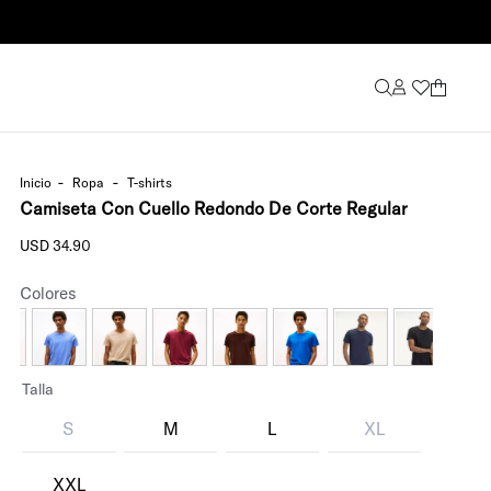
ropa
t-shirts
Camiseta Con Cuello Redondo De Corte Regular
USD
34
.
90
Colores
Talla
S
M
L
XL
XXL